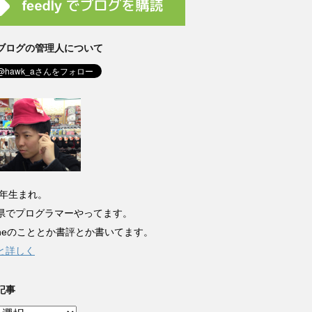
ブログの管理人について
8年生まれ。
県でプログラマーやってます。
honeのこととか書評とか書いてます。
と詳しく
記事