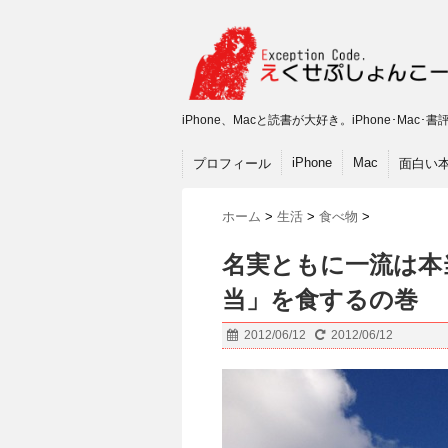
iPhone、Macと読書が大好き。iPhone･M
iPhone
Mac
プロフィール
面白い
ホーム
>
生活
>
食べ物
>
名実ともに一流は本
当」を食するの巻
2012/06/12
2012/06/12