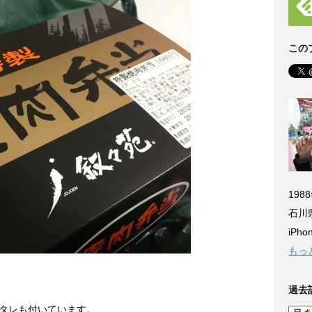
この
198
石川
iP
もっ
過去
タレも付いています。
過