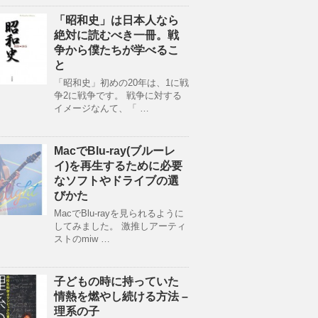
「昭和史」は日本人なら
絶対に読むべき一冊。戦
争から僕たちが学べるこ
と
「昭和史」初めの20年は、1に戦
争2に戦争です。 戦争に対する
イメージなんて、「 …
MacでBlu-ray(ブルーレ
イ)を再生するために必要
なソフトやドライブの選
びかた
MacでBlu-rayを見られるように
してみました。 激推しアーティ
ストのmiw …
子どもの時に持っていた
情熱を燃やし続ける方法 –
理系の子