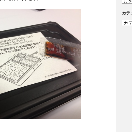
去
記
カテ
事
カ
テ
ゴ
リ
ー