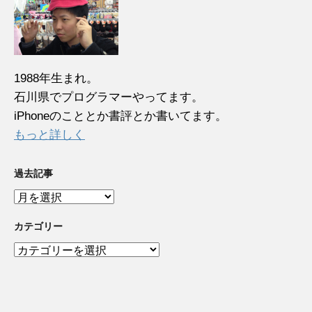
1988年生まれ。
石川県でプログラマーやってます。
iPhoneのこととか書評とか書いてます。
もっと詳しく
過去記事
過
去
記
カテゴリー
事
カ
テ
ゴ
リ
ー