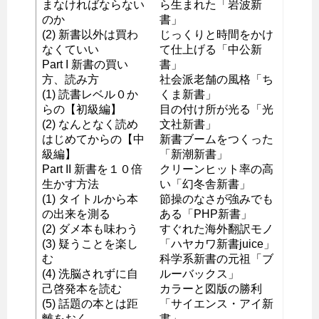
まなければならない
ら生まれた「岩波新
のか
書」
(2) 新書以外は買わ
じっくりと時間をかけ
なくていい
て仕上げる「中公新
Part I 新書の買い
書」
方、読み方
社会派老舗の風格「ち
(1) 読書レベル０か
くま新書」
らの【初級編】
目の付け所が光る「光
(2) なんとなく読め
文社新書」
はじめてからの【中
新書ブームをつくった
級編】
「新潮新書」
Part II 新書を１０倍
クリーンヒット率の高
生かす方法
い「幻冬舎新書」
(1) タイトルから本
節操のなさが強みでも
の出来を測る
ある「PHP新書」
(2) ダメ本も味わう
すぐれた海外翻訳モノ
(3) 疑うことを楽し
「ハヤカワ新書juice」
む
科学系新書の元祖「ブ
(4) 洗脳されずに自
ルーバックス」
己啓発本を読む
カラーと図版の勝利
(5) 話題の本とは距
「サイエンス・アイ新
離をおく
書」