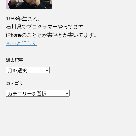
1988年生まれ。
石川県でプログラマーやってます。
iPhoneのこととか書評とか書いてます。
もっと詳しく
過去記事
過
去
記
カテゴリー
事
カ
テ
ゴ
リ
ー