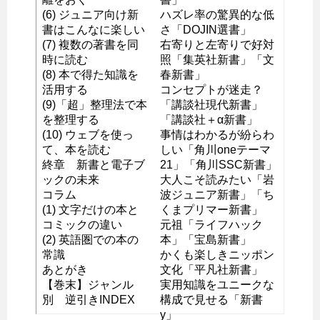
(6) ジュニア向け新
ハズレ率の驚異的な低
書はこんなに楽しい
さ「DOJIN選書」
(7) 複数の著書を同
右寄りと左寄りで好対
時に読む
照「集英社新書」「文
(8) 本で得た知識を
春新書」
活用する
コンセプトが迷走？
(9)「超」整理法で本
「講談社現代新書」
を整理する
「講談社＋α新書」
(10) ウェブを使っ
事情はわかるが紛らわ
て、本を読む
しい「角川oneテーマ
終章 新書と電子ブ
21」「角川SSC新書」
ックの未来
大人こそ読みたい「岩
コラム
波ジュニア新書」「ち
(1) 文字だけの本と
くまプリマー新書」
コミックの違い
元祖「ライフハック
(2) 英語圏での本の
本」「宝島新書」
常識
かくも楽しきニッポン
あとがき
文化「平凡社新書」
【巻末】ジャンル
実用知識をユニークな
別 逆引きINDEX
構成で見せる「新書
y」