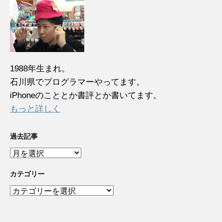
1988年生まれ。
石川県でプログラマーやってます。
iPhoneのこととか書評とか書いてます。
もっと詳しく
過去記事
過
去
記
カテゴリー
事
カ
テ
ゴ
リ