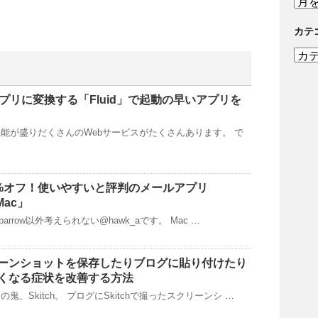
去
記
カテ
事
カ
テ
ゴ
リ
プリに変換する「Fluid」で起動の早いアプリを
ー
能が盛りだくさんのWebサービスがたくさんあります。 で
50%オフ！使いやすいと評判のメールアプリ
 Mac」
parrow以外考えられない@hawk_aです。 Mac …
クリーンショットを保存したりブログに貼り付けたり
くなる症状を改善する方法
鬼、Skitch。 ブログにSkitchで撮ったスクリーンシ …