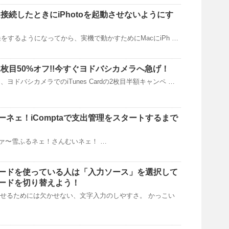
acに接続したときにiPhotoを起動させないようにす
開発をするようになってから、実機で動かすためにMacにiPh …
rdが2枚目50%オフ!!今すぐヨドバシカメラへ急げ！
ヨドバシカメラでのiTunes Cardの2枚目半額キャンペ …
ネェ！iComptaで支出管理をスタートするまで
chej ハァ〜雪ふるネェ！さんむいネェ！ …
ーボードを使っている人は「入力ソース」を選択して
ードを切り替えよう！
させるためには欠かせない、文字入力のしやすさ。 かっこい