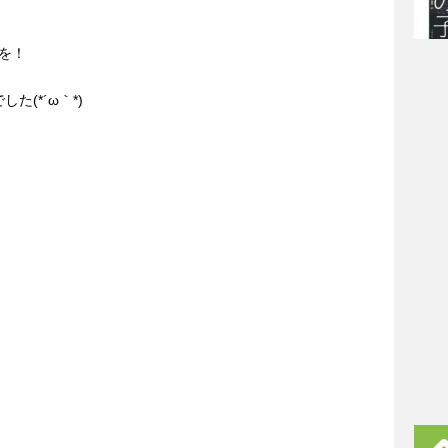
を！
た(*´ω｀*)