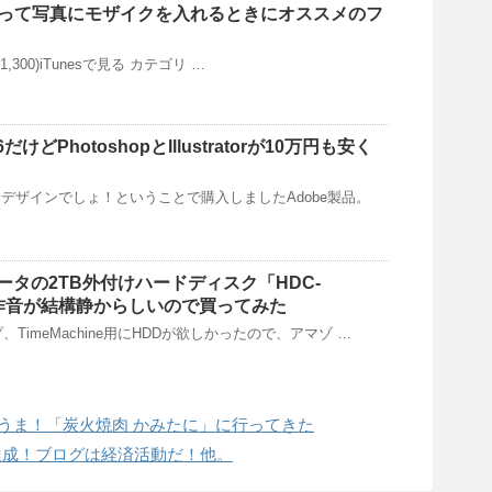
orを使って写真にモザイクを入れるときにオススメのフ
 (￥1,300)iTunesで見る カテゴリ …
けどPhotoshopとIllustratorが10万円も安く
デザインでしょ！ということで購入しましたAdobe製品。
ータの2TB外付けハードディスク「HDC-
動作音が結構静からしいので買ってみた
、TimeMachine用にHDDが欲しかったので、アマゾ …
ゃうま！「炭火焼肉 かみたに」に行ってきた
達成！ブログは経済活動だ！他。