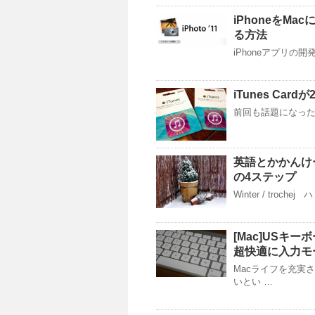
iPhoneをM
る方法
iPhoneアプリの
iTunes Ca
前回も話題になった、
英語とかかんけー
の4ステップ
Winter / tro
[Mac]USキ
超快適に入力モ
Macライフを充実
いとい …