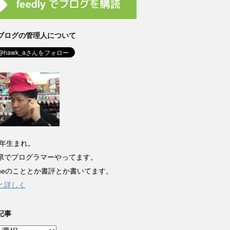
ブログの管理人について
8年生まれ。
県でプログラマーやってます。
honeのこととか書評とか書いてます。
と詳しく
記事