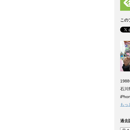
この
198
石川
iP
もっ
過去
過