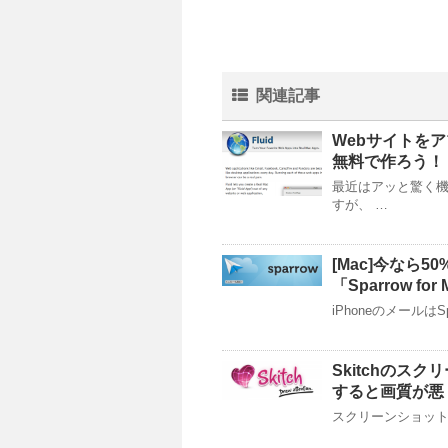
関連記事
Webサイトをア
無料で作ろう！
最近はアッと驚く機
すが、 …
[Mac]今なら
「Sparrow for
iPhoneのメールはS
Skitchのス
すると画質が悪
スクリーンショットの