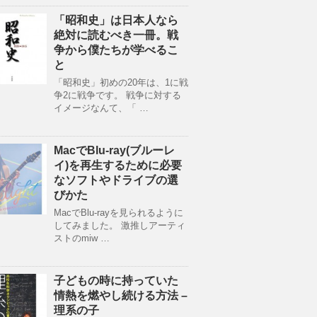
「昭和史」は日本人なら
絶対に読むべき一冊。戦
争から僕たちが学べるこ
と
「昭和史」初めの20年は、1に戦
争2に戦争です。 戦争に対する
イメージなんて、「 …
MacでBlu-ray(ブルーレ
イ)を再生するために必要
なソフトやドライブの選
びかた
MacでBlu-rayを見られるように
してみました。 激推しアーティ
ストのmiw …
子どもの時に持っていた
情熱を燃やし続ける方法 –
理系の子