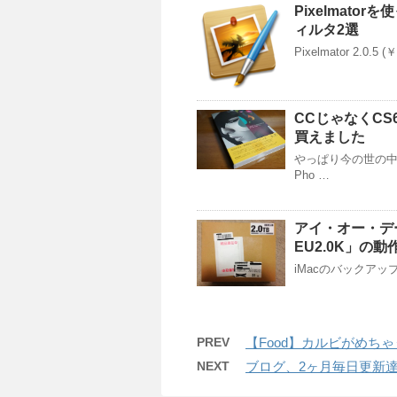
Pixelmat
ィルタ2選
Pixelmator 2.0.5
CCじゃなくCS6だ
買えました
やっぱり今の世の中
Pho …
アイ・オー・デ
EU2.0K」の
iMacのバックアップ
PREV
【Food】カルビがめち
NEXT
ブログ、2ヶ月毎日更新