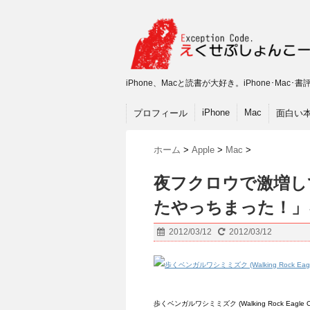
iPhone、Macと読書が大好き。iPhone･M
iPhone
Mac
プロフィール
面白い
ホーム
>
Apple
>
Mac
>
夜フクロウで激増し
たやっちまった！」
2012/03/12
2012/03/12
歩くベンガルワシミミズク (Walking Rock Eagle Owl)