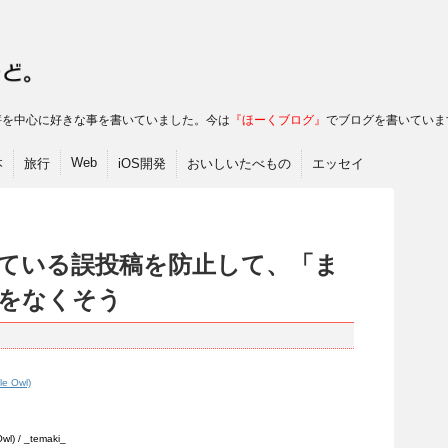
ac･書評を中心に好きな事を書いていました。今は
『ほーくブログ』
でブログを書いていま
Web
本
旅行
iOS開発
おいしいたべもの
エッセイ
ている誤投稿を防止して、「ま
をなくそう
 / _temaki_