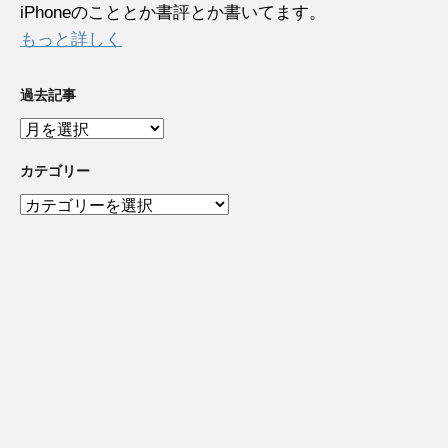
iPhoneのこととか書評とか書いてます。
もっと詳しく
過去記事
過
去
記
カテゴリー
事
カ
テ
ゴ
リ
ー